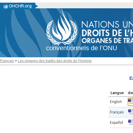
conventionnels de l’ONU
Français
>
Les organes des traités des droits de l'homme
E
Langue
do
English
Français
Español