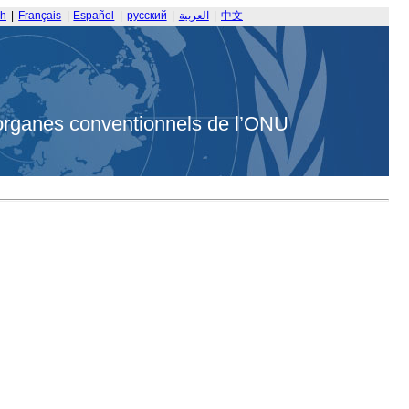
sh
|
Français
|
Español
|
русский
|
العربية
|
中文
organes conventionnels de l’ONU