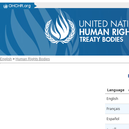
English
>
Human Rights Bodies
Language
English
Français
Español
العربية