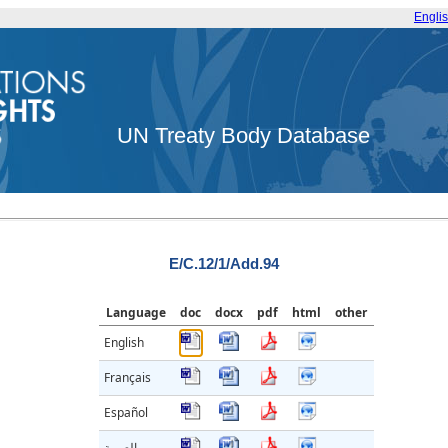
Engli
UN Treaty Body Database
E/C.12/1/Add.94
Language
doc
docx
pdf
html
other
English
Français
Español
العربية