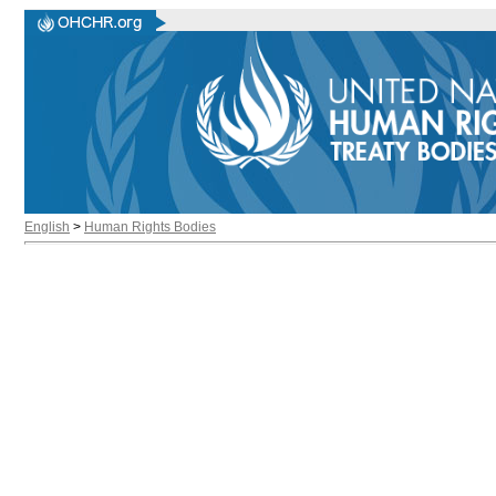
English
>
Human Rights Bodies