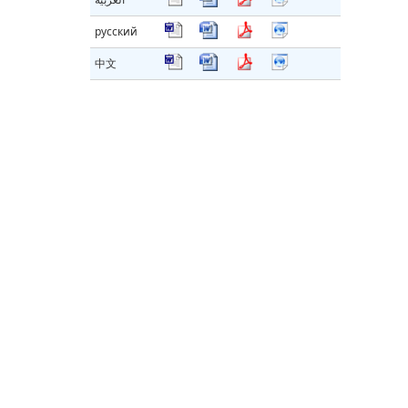
русский
中文