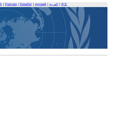
sh
|
Français
|
Español
|
русский
|
العربية
|
中文