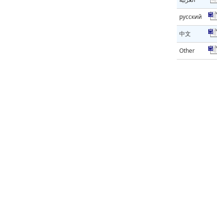
русский
中文
Other