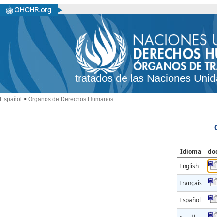
tratados de las Naciones Unid
Español
>
Organos de Derechos Humanos
Idioma
do
English
Français
Español
العربية