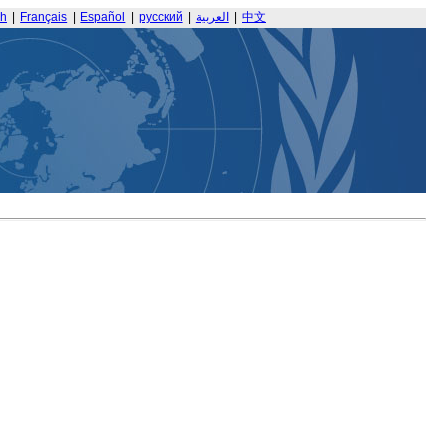
sh
|
Français
|
Español
|
русский
|
العربية
|
中文