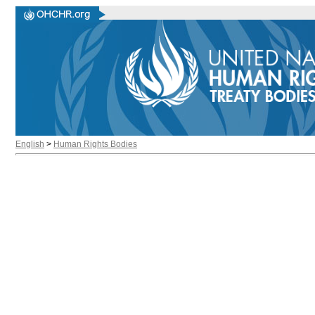
English
>
Human Rights Bodies