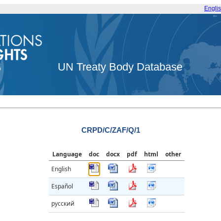
Engli
UN Treaty Body Database
CRPD/C/ZAF/Q/1
Language
doc
docx
pdf
html
other
English
Español
русский