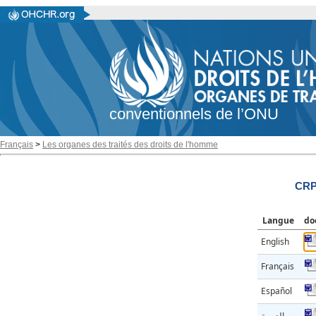
conventionnels de l’ONU
Français
>
Les organes des traités des droits de l'homme
CRP
Langue
do
English
Français
Español
العربية