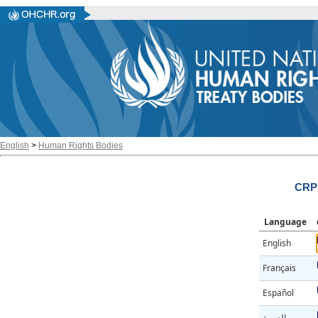
English
>
Human Rights Bodies
CRP
Language
English
Français
Español
العربية