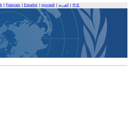
sh
|
Français
|
Español
|
русский
|
العربية
|
中文