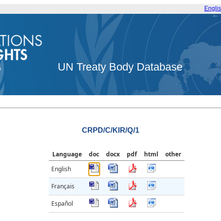
Engli
UN Treaty Body Database
CRPD/C/KIR/Q/1
Language
doc
docx
pdf
html
other
English
Français
Español