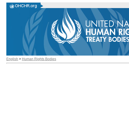
English
>
Human Rights Bodies