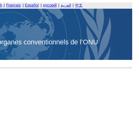
sh
|
Français
|
Español
|
русский
|
العربية
|
中文
organes conventionnels de l’ONU