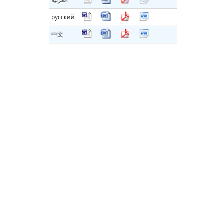
русский
中文