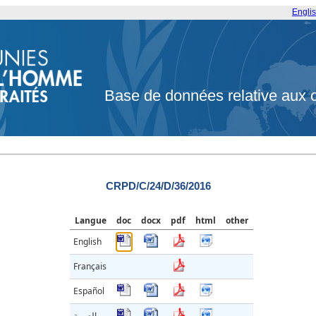
Engli
Base de données relative aux 
CRPD/C/24/D/36/2016
Langue
doc
docx
pdf
html
other
English
Français
Español
العربية