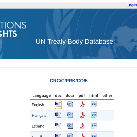
Engli
UN Treaty Body Database
CRC/C/PRK/CO/5
Language
doc
docx
pdf
html
other
English
Français
Español
العربية