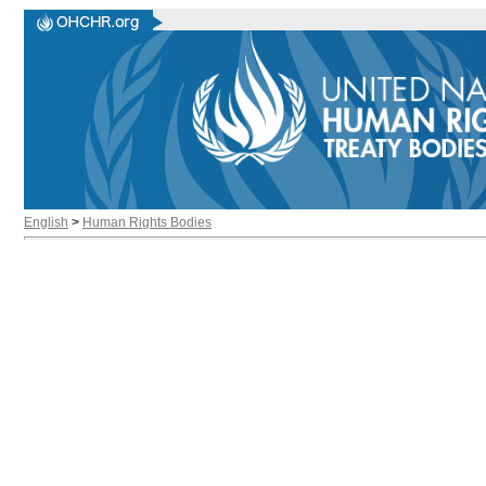
English
>
Human Rights Bodies