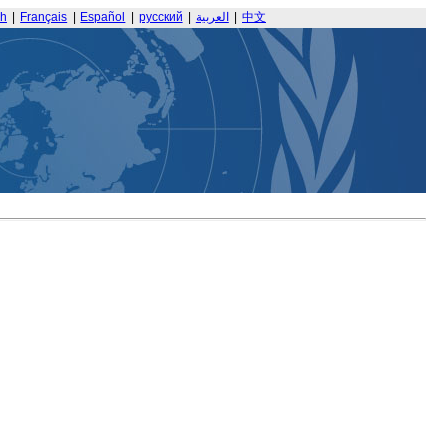
sh
|
Français
|
Español
|
русский
|
العربية
|
中文