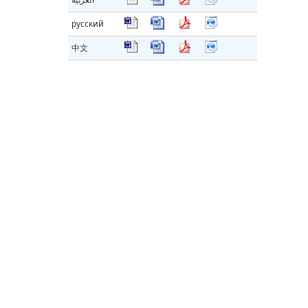
русский
中文