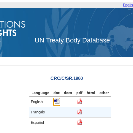
Engli
UN Treaty Body Database
CRC/C/SR.1960
Language
doc
docx
pdf
html
other
English
Français
Español