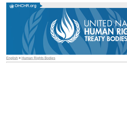
English
>
Human Rights Bodies