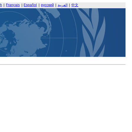
sh
|
Français
|
Español
|
русский
|
العربية
|
中文