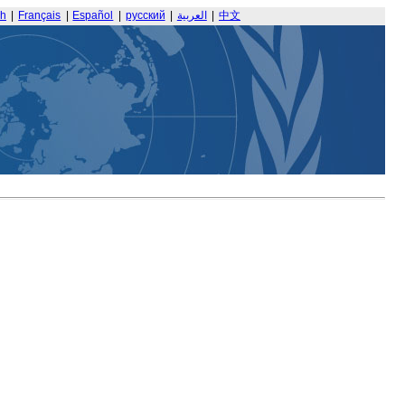
sh
|
Français
|
Español
|
русский
|
العربية
|
中文