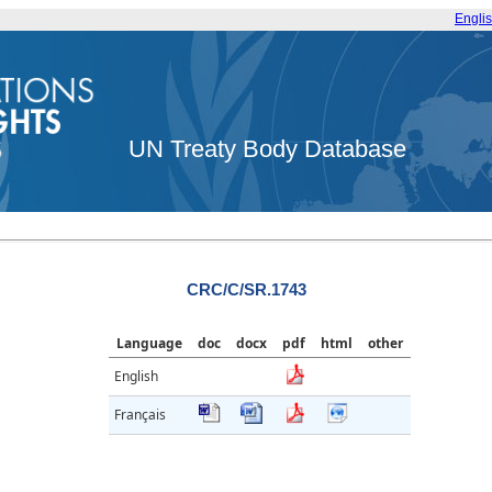
Engli
UN Treaty Body Database
CRC/C/SR.1743
Language
doc
docx
pdf
html
other
English
Français