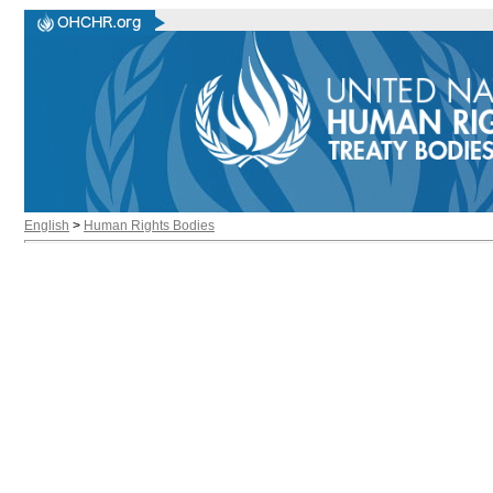
English
>
Human Rights Bodies