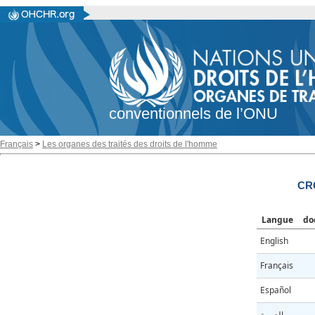
conventionnels de l’ONU
Français
>
Les organes des traités des droits de l'homme
CRC
Langue
do
English
Français
Español
العربية