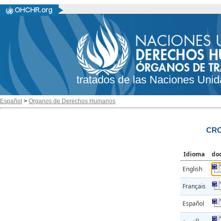
tratados de las Naciones Unid
Español
>
Organos de Derechos Humanos
CRC
Idioma
do
English
Français
Español
العربية