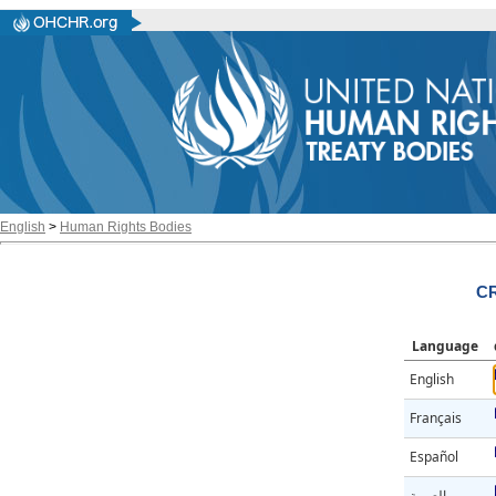
English
>
Human Rights Bodies
CR
Language
English
Français
Español
العربية