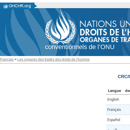
conventionnels de l’ONU
Français
>
Les organes des traités des droits de l'homme
CRC/
Langue
do
English
Français
Español
العربية