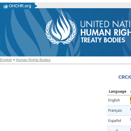
English
>
Human Rights Bodies
CRC/
Language
English
Français
Español
العربية