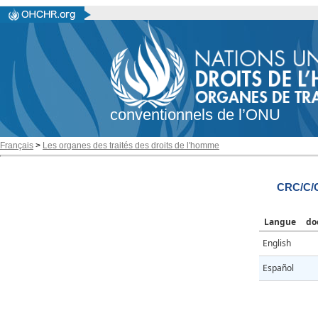
conventionnels de l’ONU
Français
>
Les organes des traités des droits de l'homme
CRC/C/
Langue
do
English
Español