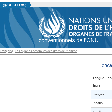
conventionnels de l’ONU
Français
>
Les organes des traités des droits de l'homme
CRC/
Langue
do
English
Français
Español
العربية