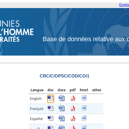
Engli
Base de données relative aux 
CRC/C/OPSC/COD/CO/1
Langue
doc
docx
pdf
html
other
English
Français
Español
العربية