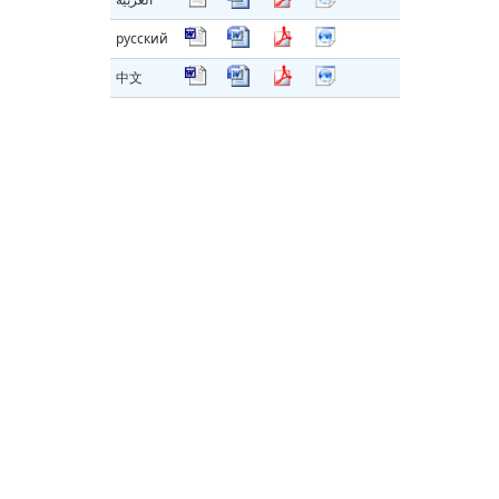
русский
中文