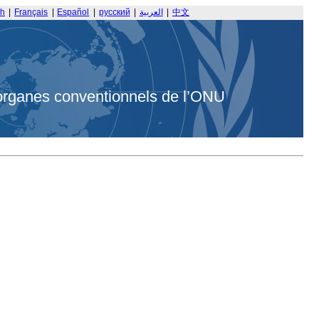
sh
|
Français
|
Español
|
русский
|
العربية
|
中文
organes conventionnels de l’ONU