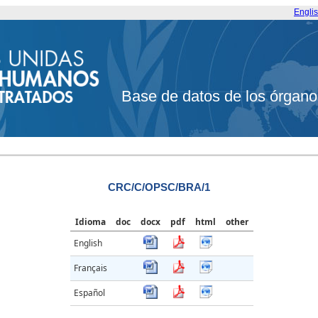
Engli
Base de datos de los órgano
CRC/C/OPSC/BRA/1
Idioma
doc
docx
pdf
html
other
English
Français
Español