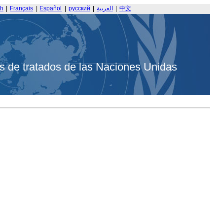
sh
|
Français
|
Español
|
русский
|
العربية
|
中文
s de tratados de las Naciones Unidas