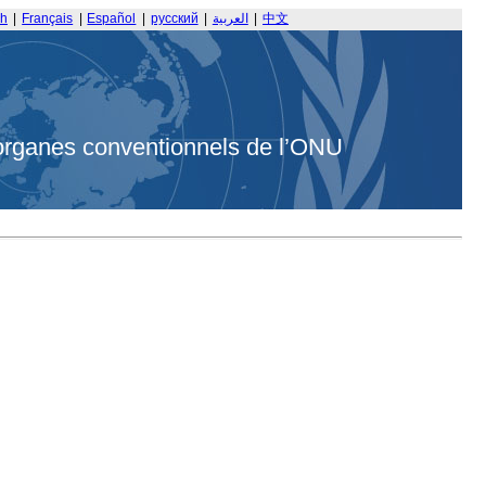
sh
|
Français
|
Español
|
русский
|
العربية
|
中文
organes conventionnels de l’ONU