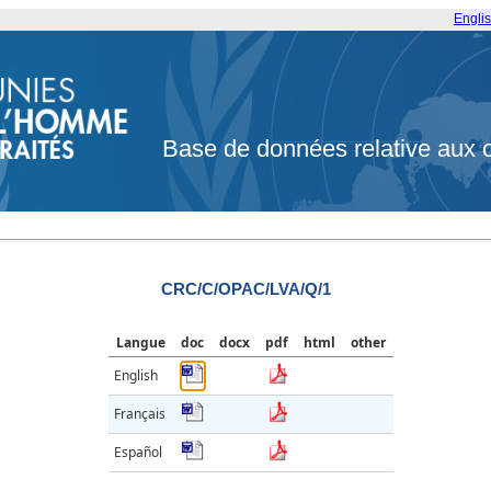
Engli
Base de données relative aux 
CRC/C/OPAC/LVA/Q/1
Langue
doc
docx
pdf
html
other
English
Français
Español