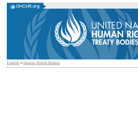
English
>
Human Rights Bodies