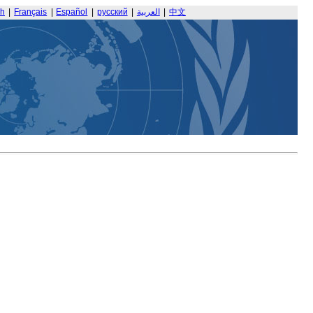
sh
|
Français
|
Español
|
русский
|
العربية
|
中文