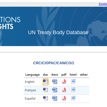
Engli
UN Treaty Body Database
CRC/C/OPAC/CAN/CO/1
Language
doc
docx
pdf
html
other
English
Français
Español