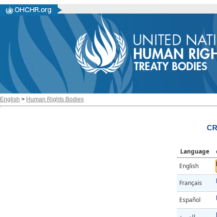
English
>
Human Rights Bodies
CR
Language
English
Français
Español
العربية