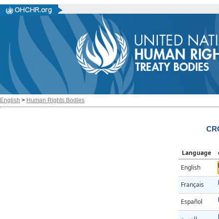
English
>
Human Rights Bodies
CRC
Language
English
Français
Español
العربية