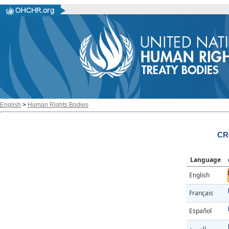
English
>
Human Rights Bodies
CR
Language
English
Français
Español
العربية