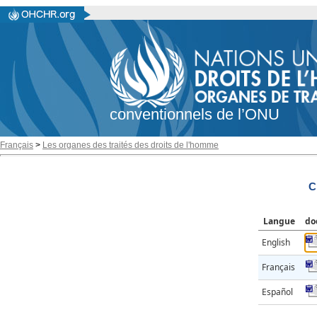
conventionnels de l’ONU
Français
>
Les organes des traités des droits de l'homme
C
Langue
do
English
Français
Español