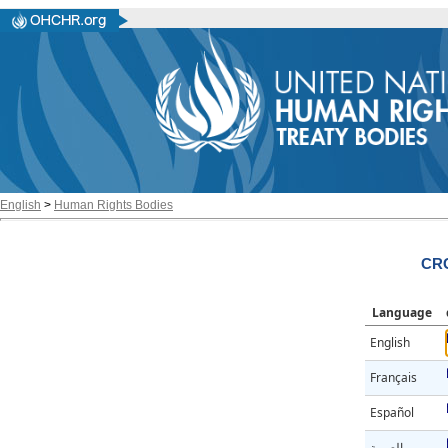
English
>
Human Rights Bodies
CRC
Language
English
Français
Español
العربية