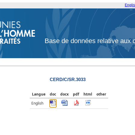
Engli
Base de données relative aux 
CERD/C/SR.3033
Langue
doc
docx
pdf
html
other
English