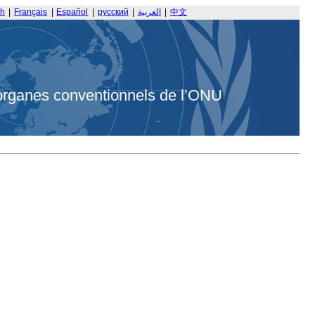
sh
|
Français
|
Español
|
русский
|
العربية
|
中文
organes conventionnels de l’ONU