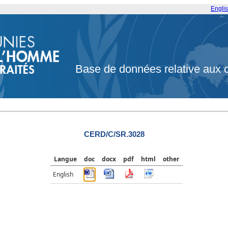
Engli
Base de données relative aux 
CERD/C/SR.3028
Langue
doc
docx
pdf
html
other
English