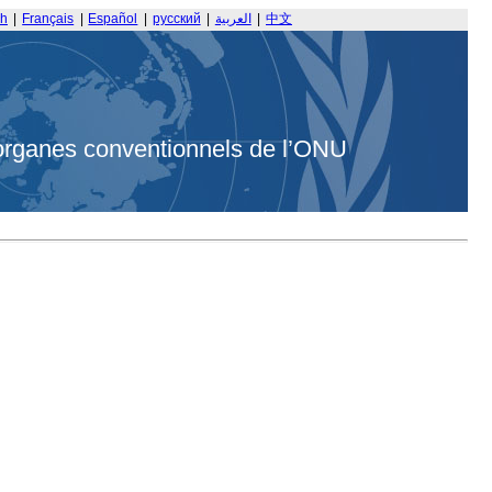
sh
|
Français
|
Español
|
русский
|
العربية
|
中文
organes conventionnels de l’ONU