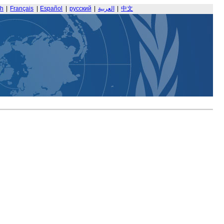
sh
|
Français
|
Español
|
русский
|
العربية
|
中文