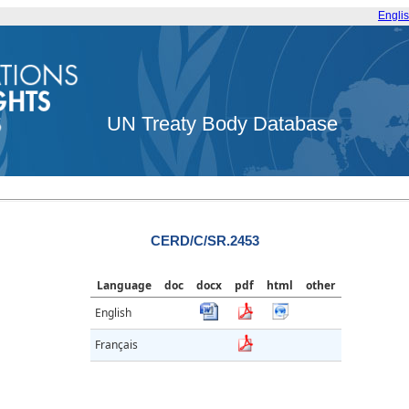
Engli
UN Treaty Body Database
CERD/C/SR.2453
Language
doc
docx
pdf
html
other
English
Français