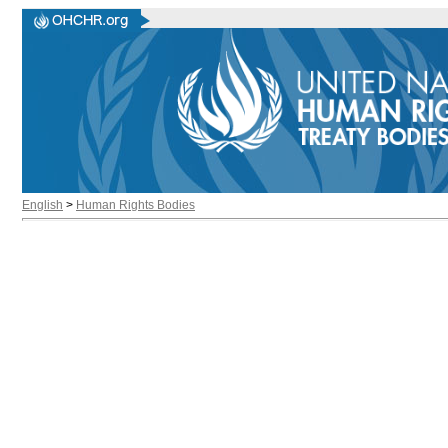
English
>
Human Rights Bodies