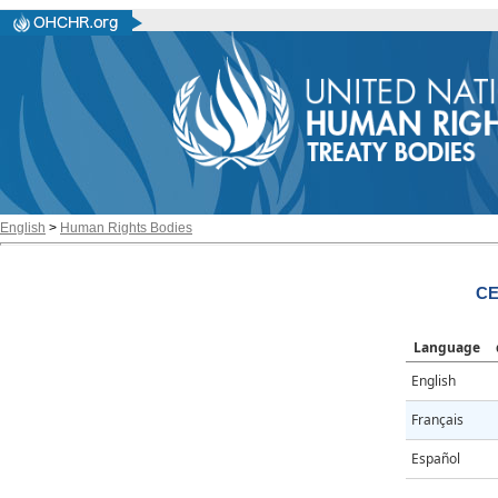
English
>
Human Rights Bodies
CE
Language
English
Français
Español