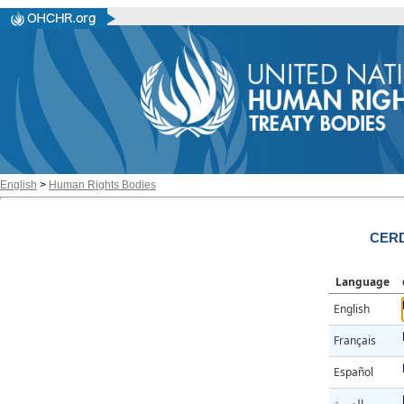
English
>
Human Rights Bodies
CERD
Language
English
Français
Español
العربية