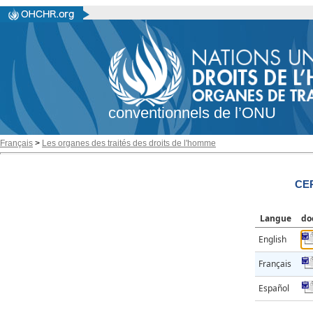
conventionnels de l’ONU
Français
>
Les organes des traités des droits de l'homme
CER
Langue
do
English
Français
Español