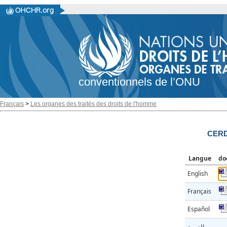
conventionnels de l’ONU
Français
>
Les organes des traités des droits de l'homme
CERD
Langue
do
English
Français
Español
العربية