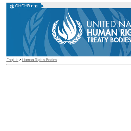
English
>
Human Rights Bodies