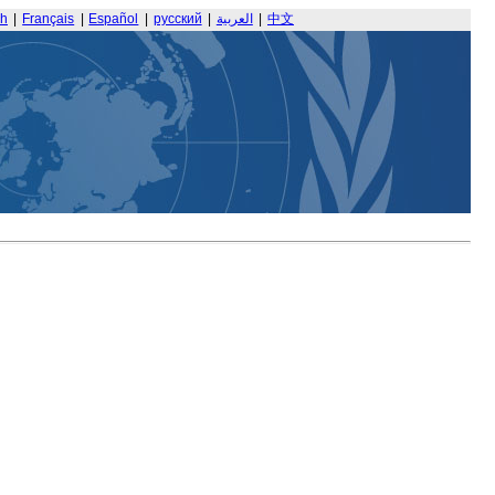
sh
|
Français
|
Español
|
русский
|
العربية
|
中文