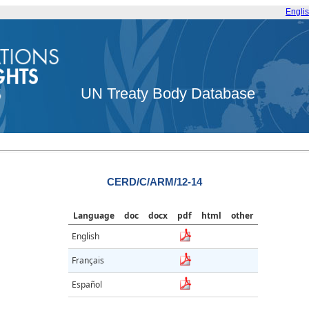
Engli
UN Treaty Body Database
CERD/C/ARM/12-14
Language
doc
docx
pdf
html
other
English
Français
Español