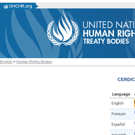
English
>
Human Rights Bodies
CERD/C/
Language
English
Français
Español
русский