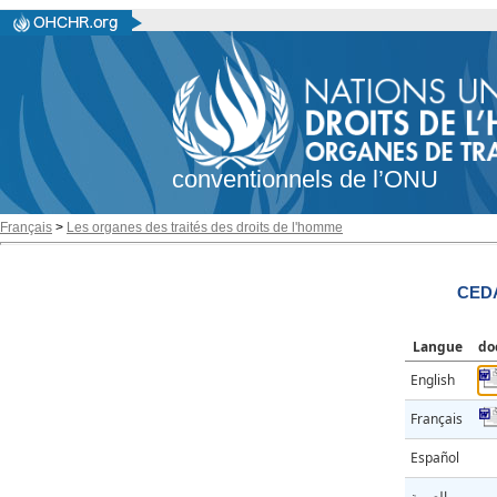
conventionnels de l’ONU
Français
>
Les organes des traités des droits de l'homme
CEDA
Langue
do
English
Français
Español
العربية