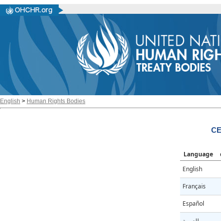
English
>
Human Rights Bodies
CE
Language
English
Français
Español
العربية