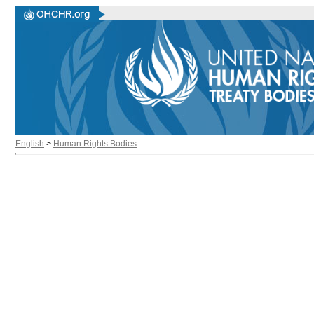
English
>
Human Rights Bodies