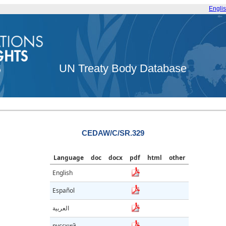
Engli
UN Treaty Body Database
CEDAW/C/SR.329
Language
doc
docx
pdf
html
other
English
Español
العربية
русский