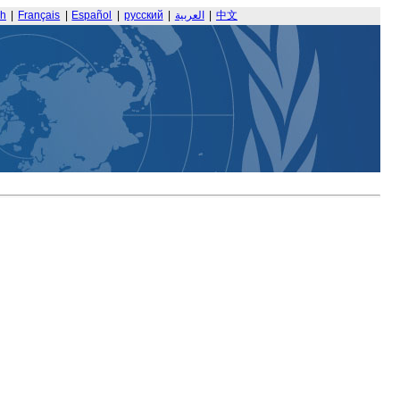
sh
|
Français
|
Español
|
русский
|
العربية
|
中文