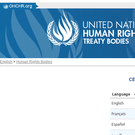
English
>
Human Rights Bodies
CE
Language
English
Français
Español
العربية