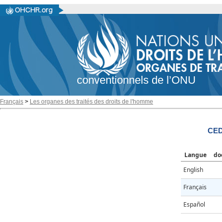
conventionnels de l’ONU
Français
>
Les organes des traités des droits de l'homme
CED
Langue
do
English
Français
Español