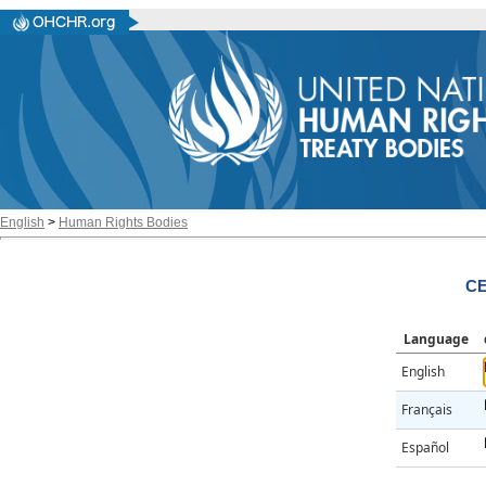
English
>
Human Rights Bodies
CE
Language
English
Français
Español