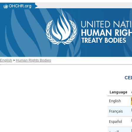
English
>
Human Rights Bodies
CE
Language
English
Français
Español
العربية