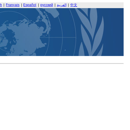
sh
|
Français
|
Español
|
русский
|
العربية
|
中文