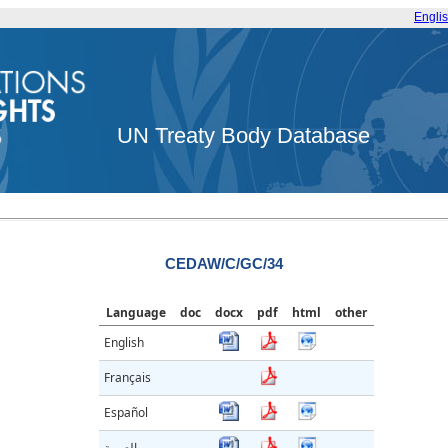
Engli
UN Treaty Body Database
CEDAW/C/GC/34
Language
doc
docx
pdf
html
other
English
Français
Español
العربية