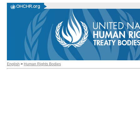
English
>
Human Rights Bodies