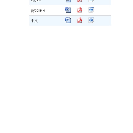
русский
中文