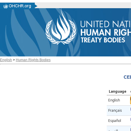
English
>
Human Rights Bodies
CE
Language
English
Français
Español
العربية