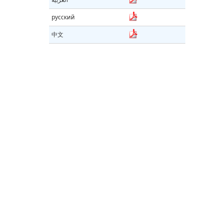
русский
中文