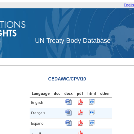
Engli
UN Treaty Body Database
CEDAW/C/CPV/10
Language
doc
docx
pdf
html
other
English
Français
Español
العربية