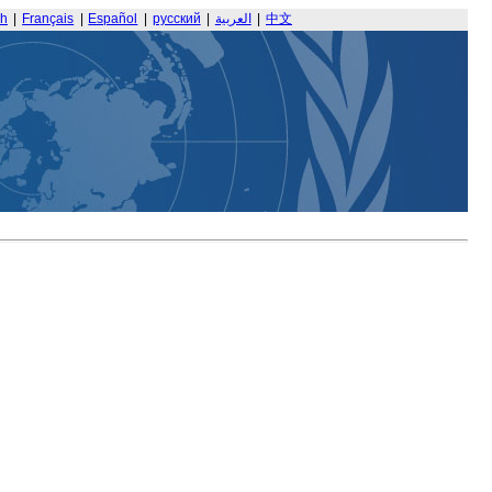
sh
|
Français
|
Español
|
русский
|
العربية
|
中文