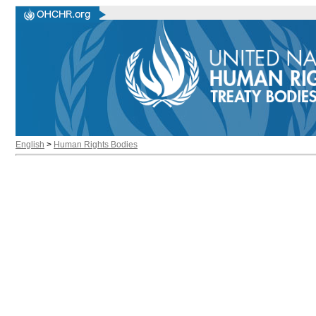
English
>
Human Rights Bodies