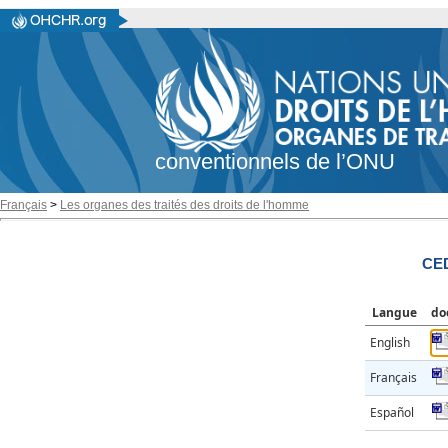
conventionnels de l’ONU
Français
>
Les organes des traités des droits de l'homme
CE
Langue
do
English
Français
Español