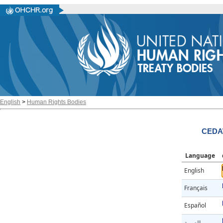
English
>
Human Rights Bodies
CEDAW
Language
English
Français
Español
العربية